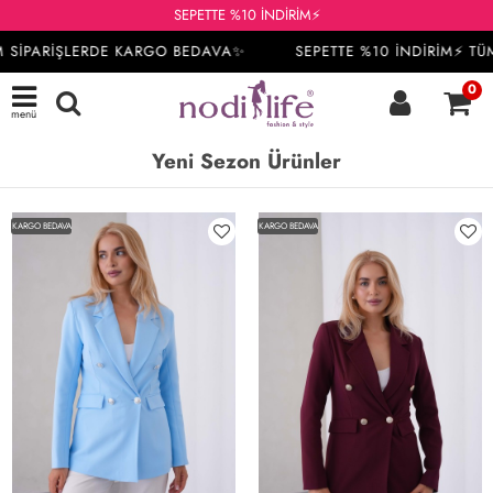
SEPETTE %10 İNDİRİM⚡
SİPARİŞLERDE KARGO BEDAVA✨
SEPETTE %10 İNDİRİM⚡ TÜM 
0
menü
Yeni Sezon Ürünler
KARGO BEDAVA
KARGO BEDAVA