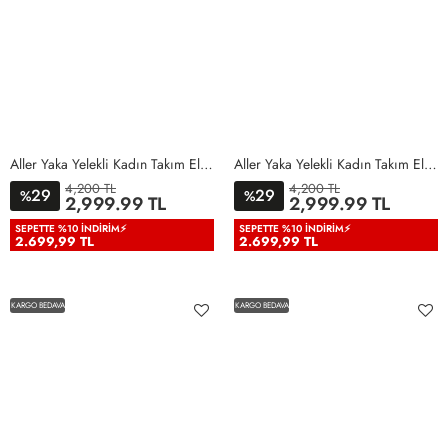
Aller Yaka Yelekli Kadın Takım Elbise Lila Lila
Aller Yaka Yelekli Kadın Takım Elbise Açık Pembe Açık Pembe
4,200 TL
4,200 TL
29
29
%
%
36
38
40
42
44
46
36
38
40
42
44
46
2,999.99 TL
2,999.99 TL
48
50
48
50
SEPETTE %10 İNDIRIM⚡
SEPETTE %10 İNDIRIM⚡
2.699,99 TL
2.699,99 TL
KARGO BEDAVA
KARGO BEDAVA