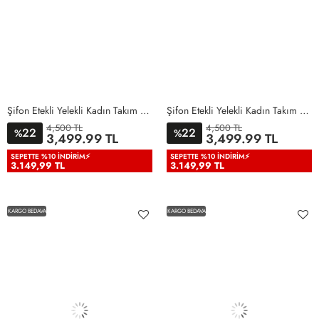
Şifon Etekli Yelekli Kadın Takım Elbise Mint Yeşili Mint Yeşili
Şifon Etekli Yelekli Kadın Takım Elbise Siyah Siyah
4,500 TL
4,500 TL
22
22
%
%
36
38
40
42
44
46
36
38
40
42
44
46
3,499.99 TL
3,499.99 TL
48
50
48
50
SEPETTE %10 İNDIRIM⚡
SEPETTE %10 İNDIRIM⚡
3.149,99 TL
3.149,99 TL
KARGO BEDAVA
KARGO BEDAVA