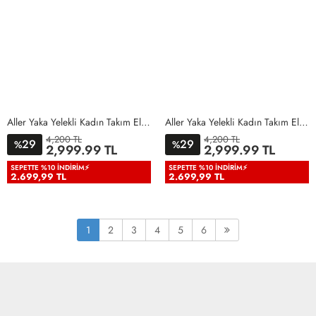
Aller Yaka Yelekli Kadın Takım Elbise Bebe Mavisi Bebe Mavisi
Aller Yaka Yelekli Kadın Takım Elbise Acı Kahve Acı Kahve
4,200 TL
4,200 TL
29
29
%
%
36
38
40
42
44
46
36
38
40
42
44
46
2,999.99 TL
2,999.99 TL
48
50
48
50
SEPETTE %10 İNDIRIM⚡
SEPETTE %10 İNDIRIM⚡
2.699,99 TL
2.699,99 TL
1
2
3
4
5
6