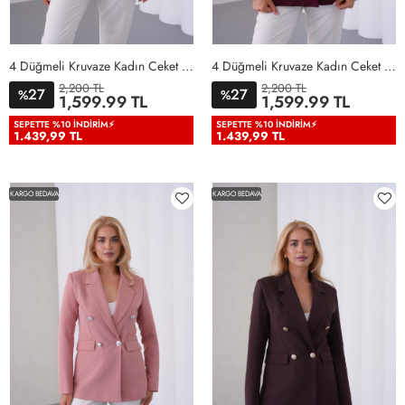
4 Düğmeli Kruvaze Kadın Ceket Bebe Mavisi Bebe Mavisi
4 Düğmeli Kruvaze Kadın Ceket Bordo Bordo
2,200 TL
2,200 TL
27
27
%
%
36
38
40
42
44
46
36
38
40
42
44
46
1,599.99 TL
1,599.99 TL
48
50
48
50
SEPETTE %10 İNDIRIM⚡
SEPETTE %10 İNDIRIM⚡
1.439,99 TL
1.439,99 TL
KARGO BEDAVA
KARGO BEDAVA