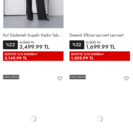
Kol Süslemeli Kuşaklı Kadın Takım Elbise Siyah Siyah
Desenli Elbise Lacivert Lacivert
4,500 TL
2,500 TL
22
32
%
%
36
38
40
42
44
46
3,499.99 TL
1,699.99 TL
48
50
38
40
42
44
46
SEPETTE %10 İNDIRIM⚡
SEPETTE %10 İNDIRIM⚡
3.149,99 TL
1.529,99 TL
KARGO BEDAVA
KARGO BEDAVA