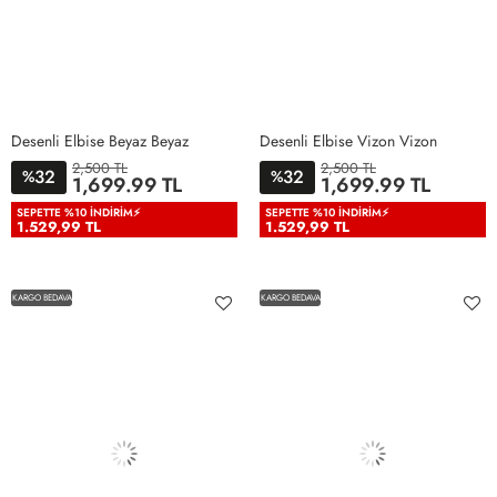
Desenli Elbise Beyaz Beyaz
Desenli Elbise Vizon Vizon
2,500 TL
2,500 TL
32
32
%
%
1,699.99 TL
1,699.99 TL
38
40
42
44
46
38
40
42
44
46
SEPETTE %10 İNDIRIM⚡
SEPETTE %10 İNDIRIM⚡
1.529,99 TL
1.529,99 TL
KARGO BEDAVA
KARGO BEDAVA