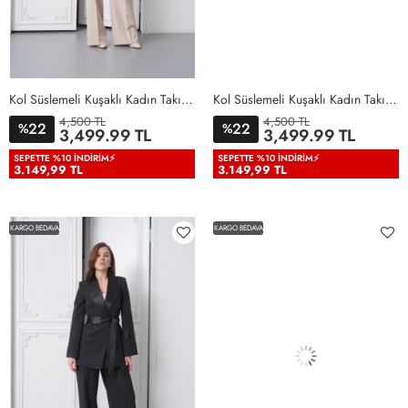
Kol Süslemeli Kuşaklı Kadın Takım Elbise Bej Bej
Kol Süslemeli Kuşaklı Kadın Takım Elbise Beyaz Beyaz
4,500 TL
4,500 TL
22
22
%
%
36
38
40
42
44
46
36
38
40
42
44
46
3,499.99 TL
3,499.99 TL
48
50
48
50
SEPETTE %10 İNDIRIM⚡
SEPETTE %10 İNDIRIM⚡
3.149,99 TL
3.149,99 TL
KARGO BEDAVA
KARGO BEDAVA