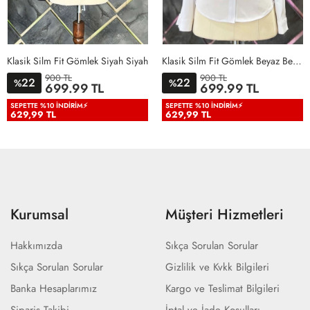
Klasik Silm Fit Gömlek Siyah Siyah
Klasik Silm Fit Gömlek Beyaz Beyaz
900 TL
900 TL
22
22
%
%
36
38
40
42
44
46
36
38
40
42
44
46
699.99 TL
699.99 TL
48
50
48
50
SEPETTE %10 İNDIRIM⚡
SEPETTE %10 İNDIRIM⚡
629,99 TL
629,99 TL
Kurumsal
Müşteri Hizmetleri
Hakkımızda
Sıkça Sorulan Sorular
Sıkça Sorulan Sorular
Gizlilik ve Kvkk Bilgileri
Banka Hesaplarımız
Kargo ve Teslimat Bilgileri
Sipariş Takibi
İptal ve İade Koşulları