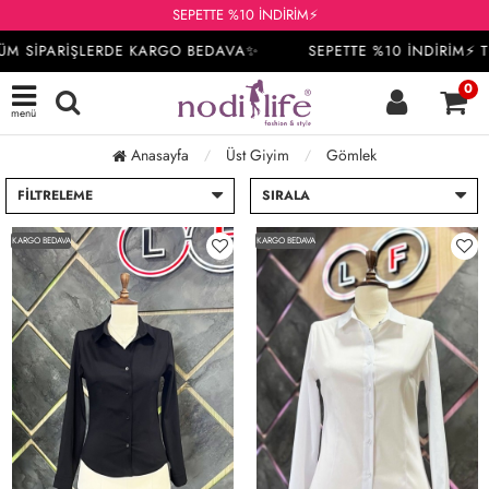
SEPETTE %10 İNDİRİM⚡
TÜM SİPARİŞLERDE KARGO BEDAVA✨
SEPETTE %10 İNDİRİM⚡ 
0
menü
Anasayfa
Üst Giyim
Gömlek
FILTRELEME
SIRALA
KARGO BEDAVA
KARGO BEDAVA