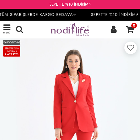
SEPETTE %10 İNDİRİM⚡
TÜM SİPARİŞLERDE KARGO BEDAVA✨
SEPETTE %10 İNDİRİM⚡ 
0
menü
KARGO BEDAVA
SEPETTE %10
İNDIRIM⚡
2.609,99 TL