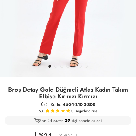
Broş Detay Gold Düğmeli Atlas Kadın Takım
Elbise Kırmızı Kırmızı
Ürün Kodu:
460-1-210-2-300
5.0
0
Değerlendirme
Son 24 saatte
28
40
13
kişi sepete ekledi
%24
3,800 TL