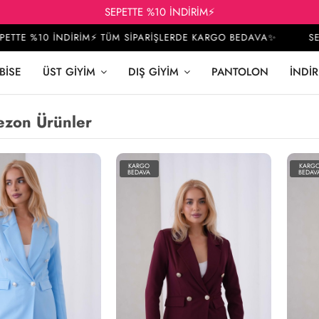
SEPETTE %10 İNDİRİM⚡
E %10 İNDİRİM⚡ TÜM SİPARİŞLERDE KARGO BEDAVA✨
SEPETT
BISE
ÜST GIYIM
DIŞ GIYIM
PANTOLON
İNDIR
ezon Ürünler
KARGO
KARG
BEDAVA
BEDAV