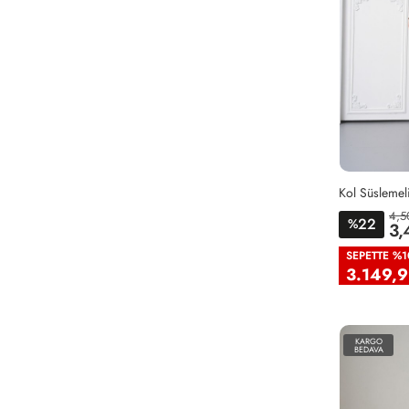
4,5
22
36
38
%
3,
SEPETTE %1
3.149,9
KARGO
BEDAVA