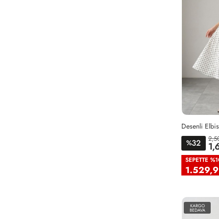
Desenli Elbi
2,5
32
%
1,
38
4
SEPETTE %1
1.529,9
KARGO
BEDAVA