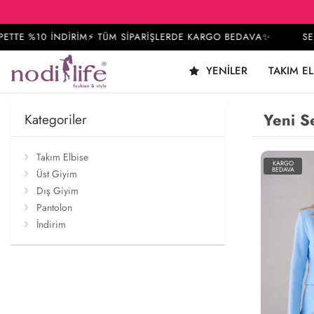
 %10 İNDİRİM⚡ TÜM SİPARİŞLERDE KARGO BEDAVA✨
SEPETT
YENILER
TAKIM EL
Yeni S
Kategoriler
Takım Elbise
KARGO
BEDAVA
Üst Giyim
Dış Giyim
Pantolon
İndirim