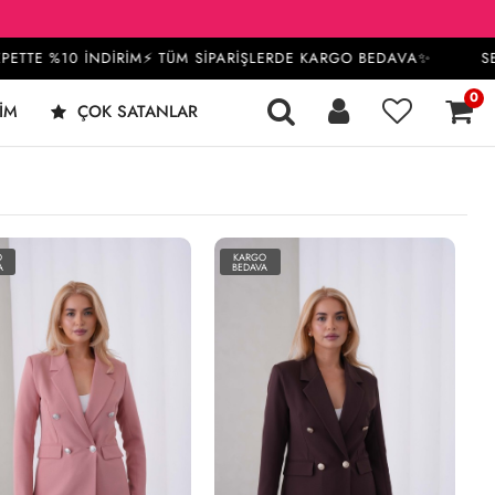
E %10 İNDİRİM⚡ TÜM SİPARİŞLERDE KARGO BEDAVA✨
SEPETT
0
IM
ÇOK SATANLAR
O
KARGO
A
BEDAVA