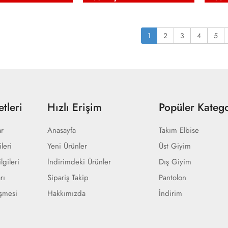
1
2
3
4
5
tleri
Hızlı Erişim
Popüler Katego
ar
Anasayfa
Takım Elbise
ileri
Yeni Ürünler
Üst Giyim
lgileri
İndirimdeki Ürünler
Dış Giyim
rı
Sipariş Takip
Pantolon
eşmesi
Hakkımızda
İndirim