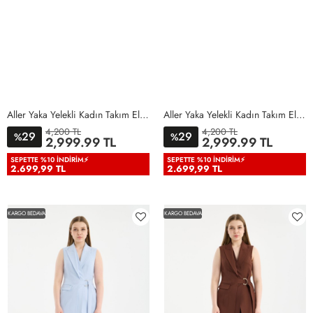
Aller Yaka Yelekli Kadın Takım Elbise Lila Lila
Aller Yaka Yelekli Kadın Takım Elbise Açık Pembe Açık Pembe
4,200 TL
4,200 TL
29
29
%
%
36
38
40
42
44
46
36
38
40
42
44
46
2,999.99 TL
2,999.99 TL
48
50
48
50
SEPETTE %10 İNDIRIM⚡
SEPETTE %10 İNDIRIM⚡
2.699,99 TL
2.699,99 TL
KARGO BEDAVA
KARGO BEDAVA