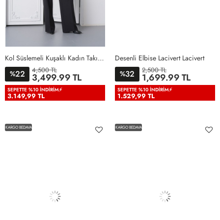
Kol Süslemeli Kuşaklı Kadın Takım Elbise Siyah Siyah
Desenli Elbise Lacivert Lacivert
4,500 TL
2,500 TL
22
32
%
%
36
38
40
42
44
46
3,499.99 TL
1,699.99 TL
48
50
38
40
42
44
46
SEPETTE %10 İNDIRIM⚡
SEPETTE %10 İNDIRIM⚡
3.149,99 TL
1.529,99 TL
KARGO BEDAVA
KARGO BEDAVA