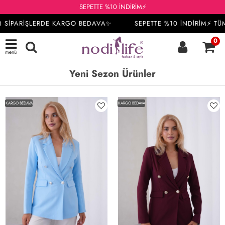
SEPETTE %10 İNDİRİM⚡
SİPARİŞLERDE KARGO BEDAVA✨
SEPETTE %10 İNDİRİM⚡ TÜM 
0
menü
Yeni Sezon Ürünler
KARGO BEDAVA
KARGO BEDAVA