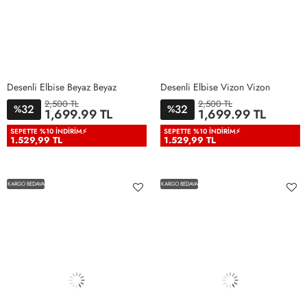
Desenli Elbise Beyaz Beyaz
Desenli Elbise Vizon Vizon
2,500 TL
2,500 TL
32
32
%
%
1,699.99 TL
1,699.99 TL
38
40
42
44
46
38
40
42
44
46
SEPETTE %10 İNDIRIM⚡
SEPETTE %10 İNDIRIM⚡
1.529,99 TL
1.529,99 TL
KARGO BEDAVA
KARGO BEDAVA