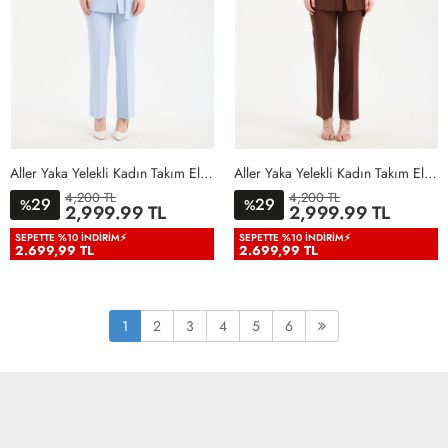
Aller Yaka Yelekli Kadın Takım Elbise Bebe Mavisi Bebe Mavisi
Aller Yaka Yelekli Kadın Takım Elbise Acı Kahve Acı Kahve
4,200 TL
4,200 TL
29
29
%
%
36
38
40
42
44
46
36
38
40
42
44
46
2,999.99 TL
2,999.99 TL
48
50
48
50
SEPETTE %10 İNDIRIM⚡
SEPETTE %10 İNDIRIM⚡
2.699,99 TL
2.699,99 TL
1
2
3
4
5
6