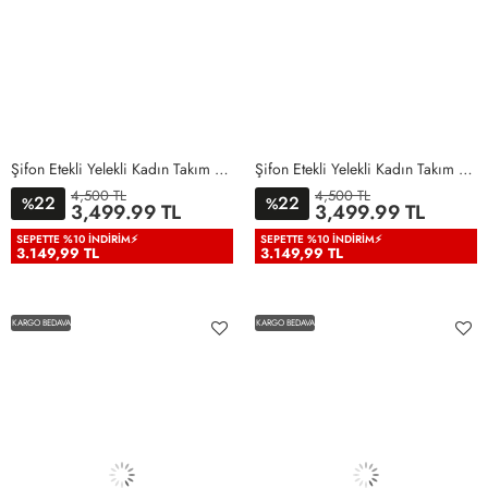
Şifon Etekli Yelekli Kadın Takım Elbise Mint Yeşili Mint Yeşili
Şifon Etekli Yelekli Kadın Takım Elbise Siyah Siyah
4,500 TL
4,500 TL
22
22
%
%
36
38
40
42
44
46
36
38
40
42
44
46
3,499.99 TL
3,499.99 TL
48
50
48
50
SEPETTE %10 İNDIRIM⚡
SEPETTE %10 İNDIRIM⚡
3.149,99 TL
3.149,99 TL
KARGO BEDAVA
KARGO BEDAVA