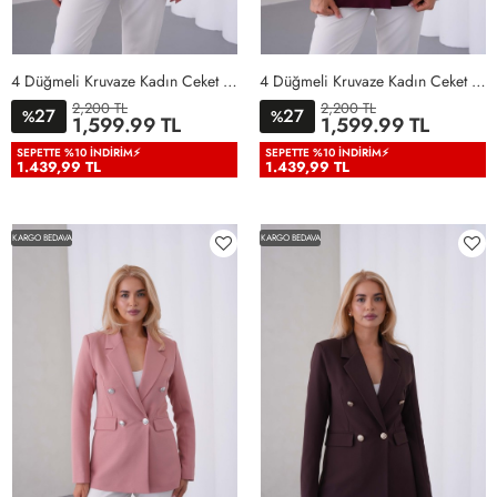
4 Düğmeli Kruvaze Kadın Ceket Bebe Mavisi Bebe Mavisi
4 Düğmeli Kruvaze Kadın Ceket Bordo Bordo
2,200 TL
2,200 TL
27
27
%
%
36
38
40
42
44
46
36
38
40
42
44
46
1,599.99 TL
1,599.99 TL
48
50
48
50
SEPETTE %10 İNDIRIM⚡
SEPETTE %10 İNDIRIM⚡
1.439,99 TL
1.439,99 TL
KARGO BEDAVA
KARGO BEDAVA