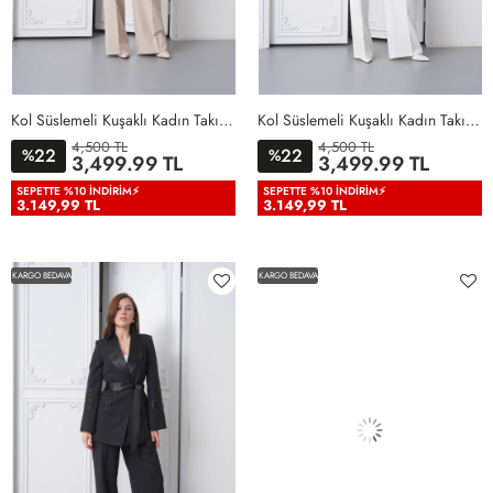
Kol Süslemeli Kuşaklı Kadın Takım Elbise Bej Bej
Kol Süslemeli Kuşaklı Kadın Takım Elbise Beyaz Beyaz
4,500 TL
4,500 TL
22
22
%
%
36
38
40
42
44
46
36
38
40
42
44
46
3,499.99 TL
3,499.99 TL
48
50
48
50
SEPETTE %10 İNDIRIM⚡
SEPETTE %10 İNDIRIM⚡
3.149,99 TL
3.149,99 TL
KARGO BEDAVA
KARGO BEDAVA