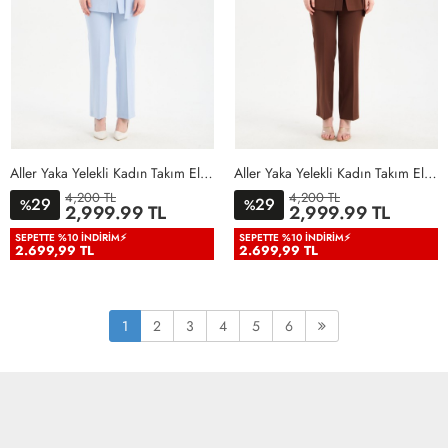
Aller Yaka Yelekli Kadın Takım Elbise Bebe Mavisi Bebe Mavisi
Aller Yaka Yelekli Kadın Takım Elbise Acı Kahve Acı Kahve
4,200 TL
4,200 TL
29
29
%
%
36
38
40
42
44
46
36
38
40
42
44
46
2,999.99 TL
2,999.99 TL
48
50
48
50
SEPETTE %10 İNDIRIM⚡
SEPETTE %10 İNDIRIM⚡
2.699,99 TL
2.699,99 TL
1
2
3
4
5
6