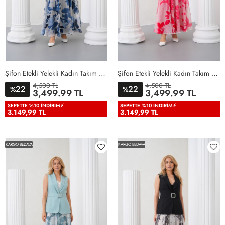
Şifon Etekli Yelekli Kadın Takım Elbise Lacivert Lacivert
Şifon Etekli Yelekli Kadın Takım Elbise Nar Çiçeği Nar Çiçeği
4,500 TL
4,500 TL
22
22
%
%
36
38
40
42
44
46
36
38
40
42
44
46
3,499.99 TL
3,499.99 TL
48
50
48
50
SEPETTE %10 İNDIRIM⚡
SEPETTE %10 İNDIRIM⚡
3.149,99 TL
3.149,99 TL
KARGO BEDAVA
KARGO BEDAVA