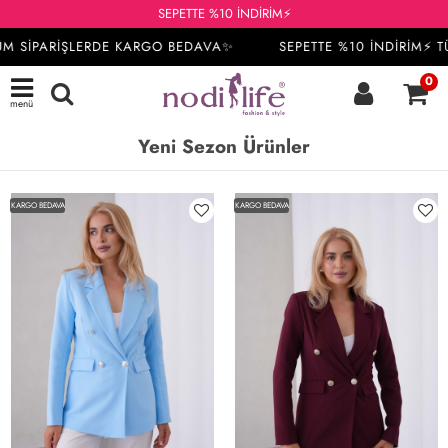
SEPETTE %10 İNDİRİM⚡
SİPARİŞLERDE KARGO BEDAVA✨
SEPETTE %10 İNDİRİM⚡ TÜM
0
menü
Yeni Sezon Ürünler
KARGO BEDAVA
KARGO BEDAVA