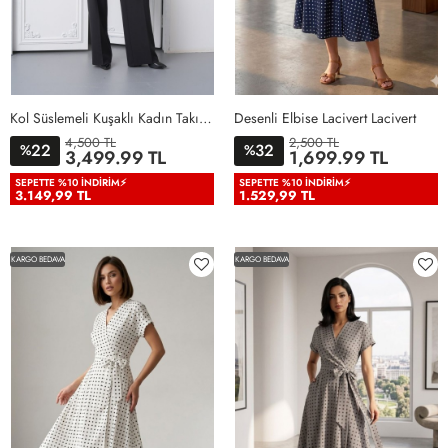
Kol Süslemeli Kuşaklı Kadın Takım Elbise Siyah Siyah
Desenli Elbise Lacivert Lacivert
4,500 TL
2,500 TL
22
32
%
%
36
38
40
42
44
46
3,499.99 TL
1,699.99 TL
48
50
38
40
42
44
46
SEPETTE %10 İNDIRIM⚡
SEPETTE %10 İNDIRIM⚡
3.149,99 TL
1.529,99 TL
KARGO BEDAVA
KARGO BEDAVA