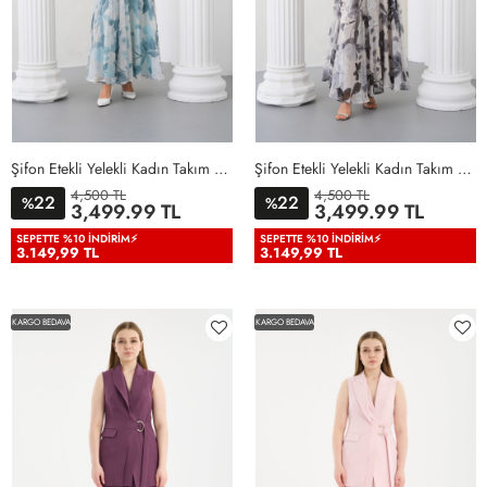
Şifon Etekli Yelekli Kadın Takım Elbise Mint Yeşili Mint Yeşili
Şifon Etekli Yelekli Kadın Takım Elbise Siyah Siyah
4,500 TL
4,500 TL
22
22
%
%
36
38
40
42
44
46
36
38
40
42
44
46
3,499.99 TL
3,499.99 TL
48
50
48
50
SEPETTE %10 İNDIRIM⚡
SEPETTE %10 İNDIRIM⚡
3.149,99 TL
3.149,99 TL
KARGO BEDAVA
KARGO BEDAVA