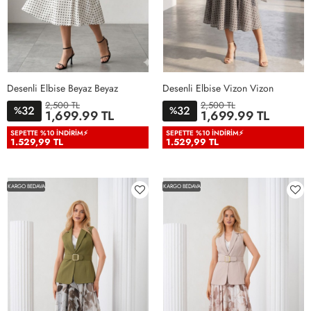
Desenli Elbise Beyaz Beyaz
Desenli Elbise Vizon Vizon
2,500 TL
2,500 TL
32
32
%
%
1,699.99 TL
1,699.99 TL
38
40
42
44
46
38
40
42
44
46
SEPETTE %10 İNDIRIM⚡
SEPETTE %10 İNDIRIM⚡
1.529,99 TL
1.529,99 TL
KARGO BEDAVA
KARGO BEDAVA