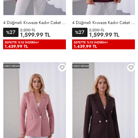
4 Düğmeli Kruvaze Kadın Ceket Bebe Mavisi Bebe Mavisi
4 Düğmeli Kruvaze Kadın Ceket Bordo Bordo
2,200 TL
2,200 TL
27
27
%
%
36
38
40
42
44
46
36
38
40
42
44
46
1,599.99 TL
1,599.99 TL
48
50
48
50
SEPETTE %10 İNDIRIM⚡
SEPETTE %10 İNDIRIM⚡
1.439,99 TL
1.439,99 TL
KARGO BEDAVA
KARGO BEDAVA