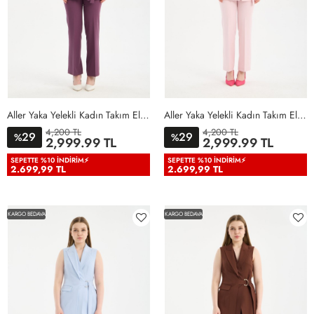
Aller Yaka Yelekli Kadın Takım Elbise Lila Lila
Aller Yaka Yelekli Kadın Takım Elbise Açık Pembe Açık Pembe
4,200 TL
4,200 TL
29
29
%
%
36
38
40
42
44
46
36
38
40
42
44
46
2,999.99 TL
2,999.99 TL
48
50
48
50
SEPETTE %10 İNDIRIM⚡
SEPETTE %10 İNDIRIM⚡
2.699,99 TL
2.699,99 TL
KARGO BEDAVA
KARGO BEDAVA