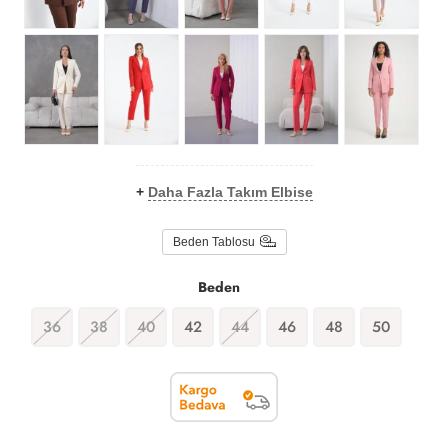
+
Daha Fazla Takım Elbise
Beden Tablosu
Beden
36
38
40
42
44
46
48
50