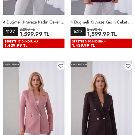
4 Düğmeli Kruvaze Kadın Ceket Bebe Mavisi Bebe Mavisi
4 Düğmeli Kruvaze Kadın Ceket Bordo Bordo
2,200 TL
2,200 TL
27
27
%
%
36
38
40
42
44
46
36
38
40
42
44
46
1,599.99 TL
1,599.99 TL
48
50
48
50
SEPETTE %10 İNDIRIM⚡
SEPETTE %10 İNDIRIM⚡
1.439,99 TL
1.439,99 TL
KARGO BEDAVA
KARGO BEDAVA