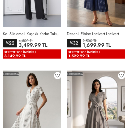
Kol Süslemeli Kuşaklı Kadın Takım Elbise Siyah Siyah
Desenli Elbise Lacivert Lacivert
4,500 TL
2,500 TL
22
32
%
%
36
38
40
42
44
46
3,499.99 TL
1,699.99 TL
48
50
38
40
42
44
46
SEPETTE %10 İNDIRIM⚡
SEPETTE %10 İNDIRIM⚡
3.149,99 TL
1.529,99 TL
KARGO BEDAVA
KARGO BEDAVA