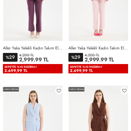
Aller Yaka Yelekli Kadın Takım Elbise Lila Lila
Aller Yaka Yelekli Kadın Takım Elbise Açık Pembe Açık Pembe
4,200 TL
4,200 TL
29
29
%
%
36
38
40
42
44
46
36
38
40
42
44
46
2,999.99 TL
2,999.99 TL
48
50
48
50
SEPETTE %10 İNDIRIM⚡
SEPETTE %10 İNDIRIM⚡
2.699,99 TL
2.699,99 TL
KARGO BEDAVA
KARGO BEDAVA