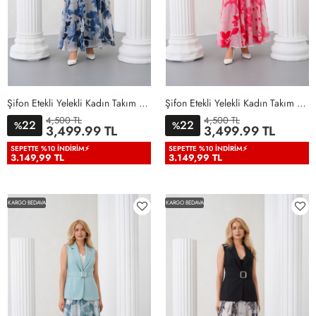
Şifon Etekli Yelekli Kadın Takım Elbise Lacivert Lacivert
Şifon Etekli Yelekli Kadın Takım Elbise Nar Çiçeği Nar Çiçeği
4,500 TL
4,500 TL
22
22
%
%
36
38
40
42
44
46
36
38
40
42
44
46
3,499.99 TL
3,499.99 TL
48
50
48
50
SEPETTE %10 İNDIRIM⚡
SEPETTE %10 İNDIRIM⚡
3.149,99 TL
3.149,99 TL
KARGO BEDAVA
KARGO BEDAVA