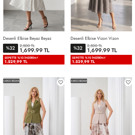
Desenli Elbise Beyaz Beyaz
Desenli Elbise Vizon Vizon
2,500 TL
2,500 TL
32
32
%
%
1,699.99 TL
1,699.99 TL
38
40
42
44
46
38
40
42
44
46
SEPETTE %10 İNDIRIM⚡
SEPETTE %10 İNDIRIM⚡
1.529,99 TL
1.529,99 TL
KARGO BEDAVA
KARGO BEDAVA