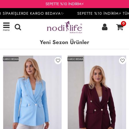
SEPETTE %10 İNDİRİM⚡
İPARİŞLERDE KARGO BEDAVA✨
SEPETTE %10 İNDİRİM⚡ TÜM S
0
menü
Yeni Sezon Ürünler
KARGO BEDAVA
KARGO BEDAVA