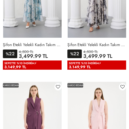
Şifon Etekli Yelekli Kadın Takım Elbise Mint Yeşili Mint Yeşili
Şifon Etekli Yelekli Kadın Takım Elbise Siyah Siyah
4,500 TL
4,500 TL
22
22
%
%
36
38
40
42
44
46
36
38
40
42
44
46
3,499.99 TL
3,499.99 TL
48
50
48
50
SEPETTE %10 İNDIRIM⚡
SEPETTE %10 İNDIRIM⚡
3.149,99 TL
3.149,99 TL
KARGO BEDAVA
KARGO BEDAVA