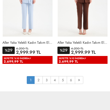
Aller Yaka Yelekli Kadın Takım Elbise Bebe Mavisi Bebe Mavisi
Aller Yaka Yelekli Kadın Takım Elbise Acı Kahve Acı Kahve
4,200 TL
4,200 TL
29
29
%
%
36
38
40
42
44
46
36
38
40
42
44
46
2,999.99 TL
2,999.99 TL
48
50
48
50
SEPETTE %10 İNDIRIM⚡
SEPETTE %10 İNDIRIM⚡
2.699,99 TL
2.699,99 TL
1
2
3
4
5
6