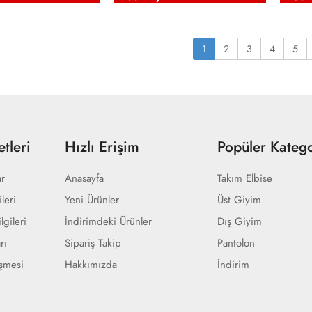
1
2
3
4
5
tleri
Hızlı Erişim
Popüler Katego
ar
Anasayfa
Takım Elbise
ileri
Yeni Ürünler
Üst Giyim
lgileri
İndirimdeki Ürünler
Dış Giyim
rı
Sipariş Takip
Pantolon
eşmesi
Hakkımızda
İndirim