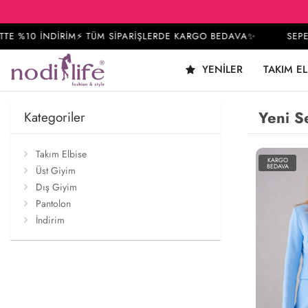
%10 İNDİRİM⚡ TÜM SİPARİŞLERDE KARGO BEDAVA✨
SEPETTE 
YENILER
TAKIM EL
Yeni S
Kategoriler
Takım Elbise
KARGO
BEDAVA
Üst Giyim
Dış Giyim
Pantolon
İndirim