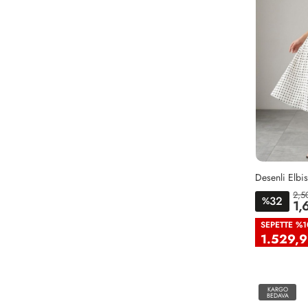
Desenli Elbi
2,5
32
%
1,
38
4
SEPETTE %1
1.529,9
KARGO
BEDAVA