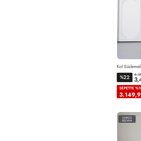
4,5
22
36
38
%
3,
SEPETTE %1
3.149,9
KARGO
BEDAVA