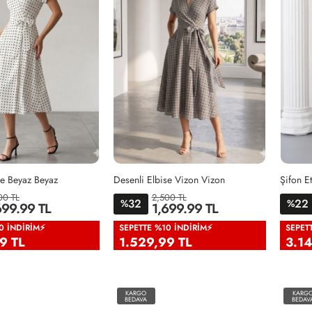
se Beyaz Beyaz
Desenli Elbise Vizon Vizon
00 TL
2,500 TL
32
22
36
%
%
699.99 TL
1,699.99 TL
0
42
44
46
38
40
42
44
46
0 İNDIRIM⚡
SEPETTE %10 İNDIRIM⚡
SEPET
9 TL
1.529,99 TL
3.1
KARGO
KARG
BEDAVA
BEDAV