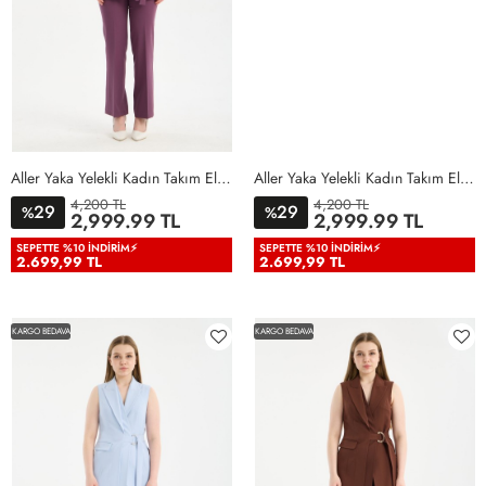
Aller Yaka Yelekli Kadın Takım Elbise Lila Lila
Aller Yaka Yelekli Kadın Takım Elbise Açık Pembe Açık Pembe
4,200 TL
4,200 TL
29
29
%
%
36
38
40
42
44
46
36
38
40
42
44
46
2,999.99 TL
2,999.99 TL
48
50
48
50
SEPETTE %10 İNDIRIM⚡
SEPETTE %10 İNDIRIM⚡
2.699,99 TL
2.699,99 TL
KARGO BEDAVA
KARGO BEDAVA