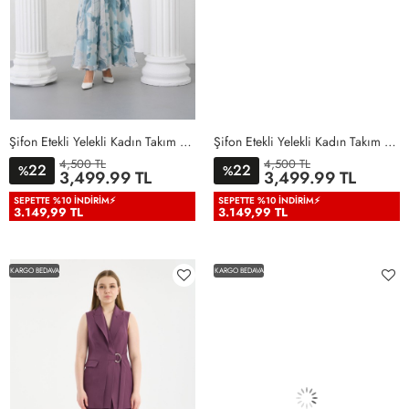
Şifon Etekli Yelekli Kadın Takım Elbise Mint Yeşili Mint Yeşili
Şifon Etekli Yelekli Kadın Takım Elbise Siyah Siyah
4,500 TL
4,500 TL
22
22
%
%
36
38
40
42
44
46
36
38
40
42
44
46
3,499.99 TL
3,499.99 TL
48
50
48
50
SEPETTE %10 İNDIRIM⚡
SEPETTE %10 İNDIRIM⚡
3.149,99 TL
3.149,99 TL
KARGO BEDAVA
KARGO BEDAVA