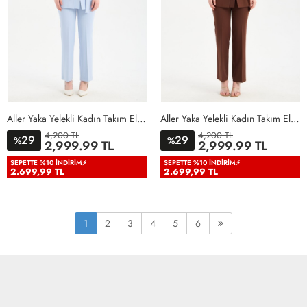
Aller Yaka Yelekli Kadın Takım Elbise Bebe Mavisi Bebe Mavisi
Aller Yaka Yelekli Kadın Takım Elbise Acı Kahve Acı Kahve
4,200 TL
4,200 TL
29
29
%
%
36
38
40
42
44
46
36
38
40
42
44
46
2,999.99 TL
2,999.99 TL
48
50
48
50
SEPETTE %10 İNDIRIM⚡
SEPETTE %10 İNDIRIM⚡
2.699,99 TL
2.699,99 TL
1
2
3
4
5
6