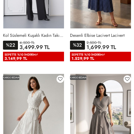
Kol Süslemeli Kuşaklı Kadın Takım Elbise Siyah Siyah
Desenli Elbise Lacivert Lacivert
4,500 TL
2,500 TL
22
32
%
%
36
38
40
42
44
46
3,499.99 TL
1,699.99 TL
48
50
38
40
42
44
46
SEPETTE %10 İNDIRIM⚡
SEPETTE %10 İNDIRIM⚡
3.149,99 TL
1.529,99 TL
KARGO BEDAVA
KARGO BEDAVA