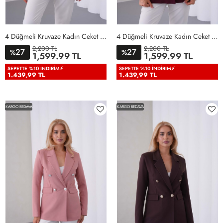
4 Düğmeli Kruvaze Kadın Ceket Bebe Mavisi Bebe Mavisi
4 Düğmeli Kruvaze Kadın Ceket Bordo Bordo
2,200 TL
2,200 TL
27
27
%
%
36
38
40
42
44
46
36
38
40
42
44
46
1,599.99 TL
1,599.99 TL
48
50
48
50
SEPETTE %10 İNDIRIM⚡
SEPETTE %10 İNDIRIM⚡
1.439,99 TL
1.439,99 TL
KARGO BEDAVA
KARGO BEDAVA