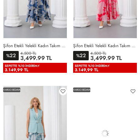
Şifon Etekli Yelekli Kadın Takım Elbise Lacivert Lacivert
Şifon Etekli Yelekli Kadın Takım Elbise Nar Çiçeği Nar Çiçeği
4,500 TL
4,500 TL
22
22
%
%
36
38
40
42
44
46
36
38
40
42
44
46
3,499.99 TL
3,499.99 TL
48
50
48
50
SEPETTE %10 İNDIRIM⚡
SEPETTE %10 İNDIRIM⚡
3.149,99 TL
3.149,99 TL
KARGO BEDAVA
KARGO BEDAVA