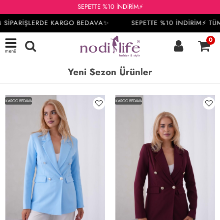
SEPETTE %10 İNDİRİM⚡
İPARİŞLERDE KARGO BEDAVA✨
SEPETTE %10 İNDİRİM⚡ TÜM S
0
menü
Yeni Sezon Ürünler
KARGO BEDAVA
KARGO BEDAVA