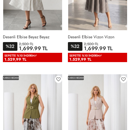
Desenli Elbise Beyaz Beyaz
Desenli Elbise Vizon Vizon
2,500 TL
2,500 TL
32
32
%
%
1,699.99 TL
1,699.99 TL
38
40
42
44
46
38
40
42
44
46
SEPETTE %10 İNDIRIM⚡
SEPETTE %10 İNDIRIM⚡
1.529,99 TL
1.529,99 TL
KARGO BEDAVA
KARGO BEDAVA