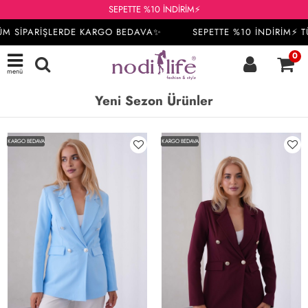
SEPETTE %10 İNDİRİM⚡
 SİPARİŞLERDE KARGO BEDAVA✨
SEPETTE %10 İNDİRİM⚡ TÜ
0
menü
Yeni Sezon Ürünler
KARGO BEDAVA
KARGO BEDAVA