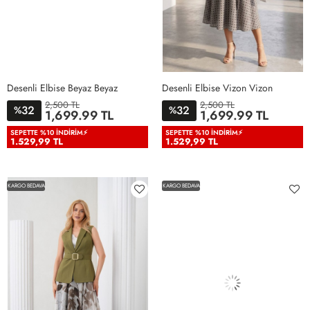
Desenli Elbise Beyaz Beyaz
Desenli Elbise Vizon Vizon
2,500 TL
2,500 TL
32
32
%
%
1,699.99 TL
1,699.99 TL
38
40
42
44
46
38
40
42
44
46
SEPETTE %10 İNDIRIM⚡
SEPETTE %10 İNDIRIM⚡
1.529,99 TL
1.529,99 TL
KARGO BEDAVA
KARGO BEDAVA