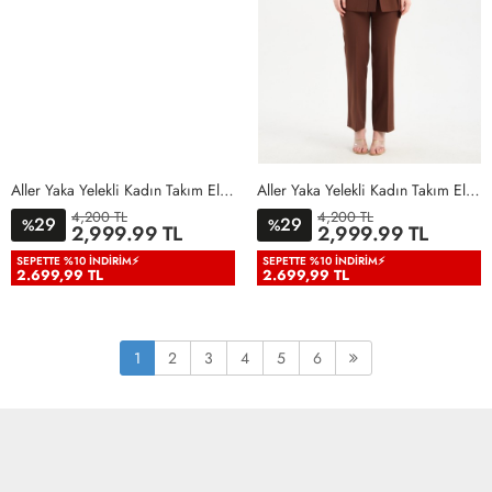
Aller Yaka Yelekli Kadın Takım Elbise Bebe Mavisi Bebe Mavisi
Aller Yaka Yelekli Kadın Takım Elbise Acı Kahve Acı Kahve
4,200 TL
4,200 TL
29
29
%
%
36
38
40
42
44
46
36
38
40
42
44
46
2,999.99 TL
2,999.99 TL
48
50
48
50
SEPETTE %10 İNDIRIM⚡
SEPETTE %10 İNDIRIM⚡
2.699,99 TL
2.699,99 TL
1
2
3
4
5
6