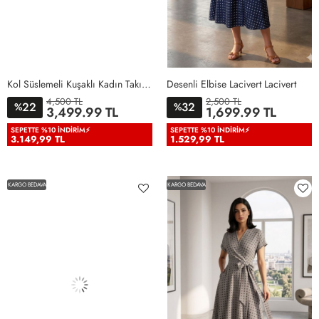
Kol Süslemeli Kuşaklı Kadın Takım Elbise Siyah Siyah
Desenli Elbise Lacivert Lacivert
4,500 TL
2,500 TL
22
32
%
%
36
38
40
42
44
46
3,499.99 TL
1,699.99 TL
48
50
38
40
42
44
46
SEPETTE %10 İNDIRIM⚡
SEPETTE %10 İNDIRIM⚡
3.149,99 TL
1.529,99 TL
KARGO BEDAVA
KARGO BEDAVA