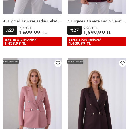
4 Düğmeli Kruvaze Kadın Ceket Bebe Mavisi Bebe Mavisi
4 Düğmeli Kruvaze Kadın Ceket Bordo Bordo
2,200 TL
2,200 TL
27
27
%
%
36
38
40
42
44
46
36
38
40
42
44
46
1,599.99 TL
1,599.99 TL
48
50
48
50
SEPETTE %10 İNDIRIM⚡
SEPETTE %10 İNDIRIM⚡
1.439,99 TL
1.439,99 TL
KARGO BEDAVA
KARGO BEDAVA