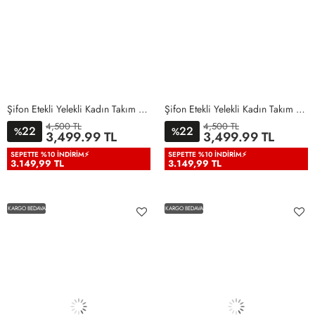
Şifon Etekli Yelekli Kadın Takım Elbise Mint Yeşili Mint Yeşili
Şifon Etekli Yelekli Kadın Takım Elbise Siyah Siyah
4,500 TL
4,500 TL
22
22
%
%
36
38
40
42
44
46
36
38
40
42
44
46
3,499.99 TL
3,499.99 TL
48
50
48
50
SEPETTE %10 İNDIRIM⚡
SEPETTE %10 İNDIRIM⚡
3.149,99 TL
3.149,99 TL
KARGO BEDAVA
KARGO BEDAVA