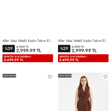
Aller Yaka Yelekli Kadın Takım Elbise Lila Lila
Aller Yaka Yelekli Kadın Takım Elbise Açık Pembe Açık Pembe
4,200 TL
4,200 TL
29
29
%
%
36
38
40
42
44
46
36
38
40
42
44
46
2,999.99 TL
2,999.99 TL
48
50
48
50
SEPETTE %10 İNDIRIM⚡
SEPETTE %10 İNDIRIM⚡
2.699,99 TL
2.699,99 TL
KARGO BEDAVA
KARGO BEDAVA