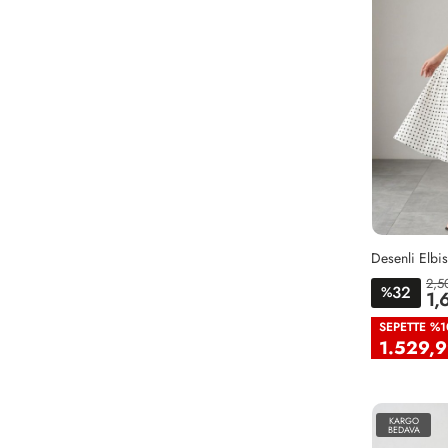
Desenli Elbi
2,5
32
%
1,
38
4
SEPETTE %1
1.529,9
KARGO
BEDAVA