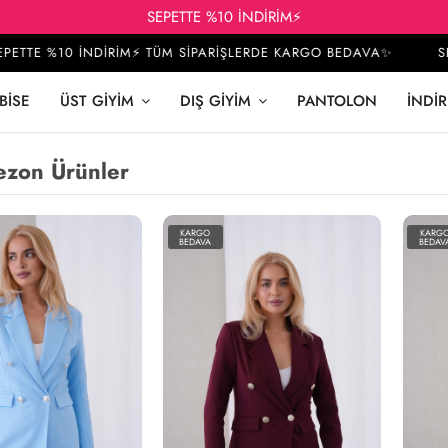
SEPETTE %10 İNDİRİM⚡
E %10 İNDİRİM⚡ TÜM SİPARİŞLERDE KARGO BEDAVA✨
SEPETT
BISE
ÜST GIYIM
DIŞ GIYIM
PANTOLON
İNDIR
ezon Ürünler
KARGO
KARG
BEDAVA
BEDAV