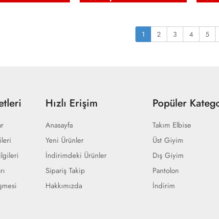
1
2
3
4
5
tleri
Hızlı Erişim
Popüler Katego
ar
Anasayfa
Takım Elbise
ileri
Yeni Ürünler
Üst Giyim
lgileri
İndirimdeki Ürünler
Dış Giyim
rı
Sipariş Takip
Pantolon
eşmesi
Hakkımızda
İndirim