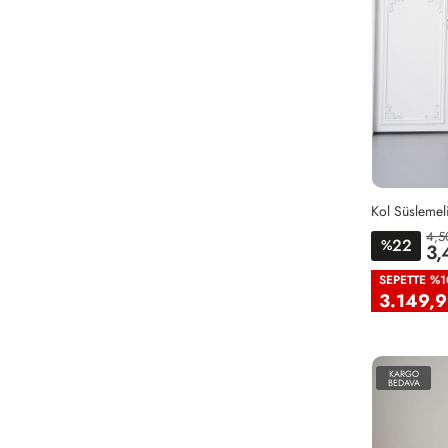
4,5
22
36
38
%
3,
SEPETTE %1
3.149,9
KARGO
BEDAVA