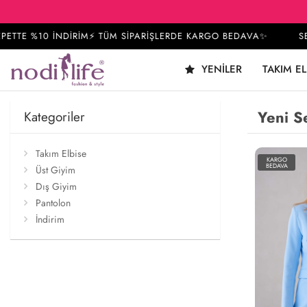
E %10 İNDİRİM⚡ TÜM SİPARİŞLERDE KARGO BEDAVA✨
SEPETT
YENILER
TAKIM EL
Yeni S
Kategoriler
Takım Elbise
KARGO
BEDAVA
Üst Giyim
Dış Giyim
Pantolon
İndirim