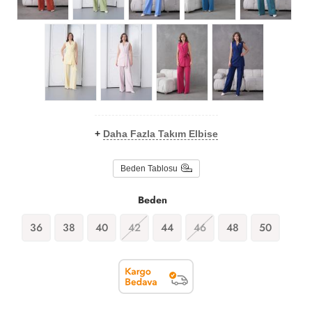
+
Daha Fazla Takım Elbise
Beden Tablosu
Beden
36
38
40
42
44
46
48
50