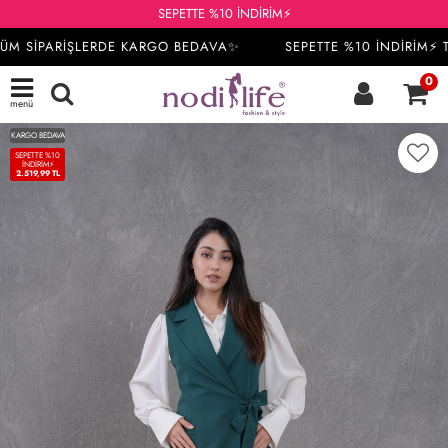
SEPETTE %10 İNDİRİM⚡
ÜM SİPARİŞLERDE KARGO BEDAVA✨
SEPETTE %10 İNDİRİM⚡ T
0
menü
KARGO BEDAVA
SEPETTE %10
İNDIRIM⚡
2.519,99 TL