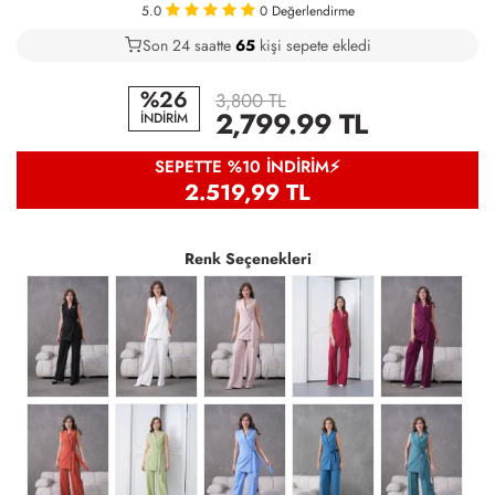
5.0
0
Değerlendirme
Son 24 saatte
31
65
15
kişi sepete ekledi
%26
3,800 TL
2,799.99
TL
İNDİRİM
SEPETTE %10 İNDIRIM⚡
2.519,99 TL
Renk Seçenekleri