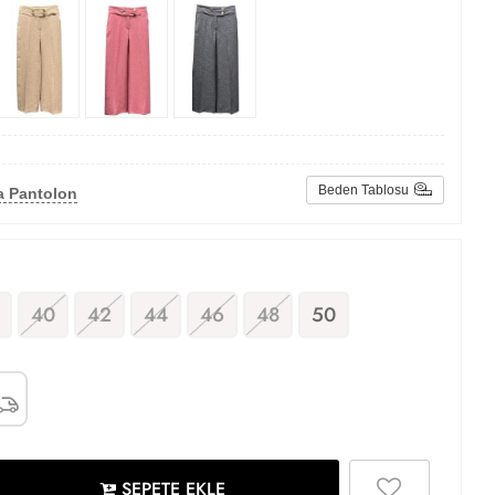
Beden Tablosu
a Pantolon
40
42
44
46
48
50
SEPETE EKLE