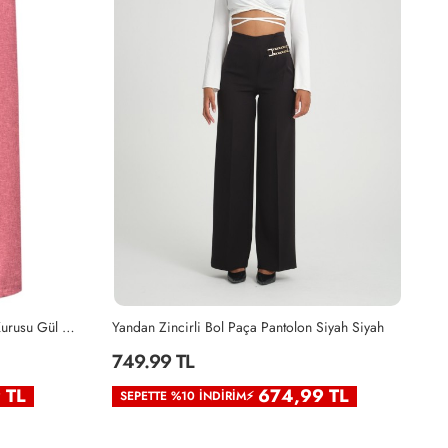
4 Düğmeli Bol Paça Pantolon Gül Kurusu Gül Kurusu
Yandan Zincirli Bol Paça Pantolon Siyah Siyah
Ya
749.99 TL
7
 TL
674,99 TL
SEPETTE %10 İNDIRIM⚡
S