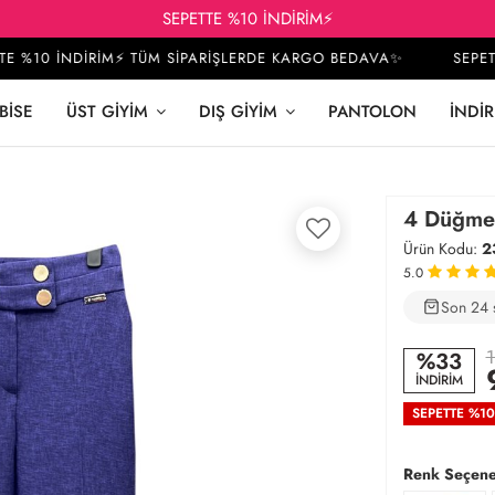
SEPETTE %10 İNDİRİM⚡
%10 İNDİRİM⚡ TÜM SİPARİŞLERDE KARGO BEDAVA✨
SEPETTE 
BISE
ÜST GIYIM
DIŞ GIYIM
PANTOLON
İNDIR
4 Düğmeli
Ürün Kodu:
2
5.0
Son 24 
3
1
%33
İNDİRİM
SEPETTE %1
Renk Seçene