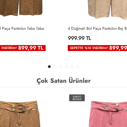
l Paça Pantolon Taba Taba
4 Düğmeli Bol Paça Pantolon Bej B
999.99 TL
899,99 TL
899,99
0 İNDIRIM⚡
SEPETTE %10 İNDIRIM⚡
Çok Satan Ürünler
KARGO
BEDAVA