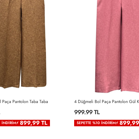
l Paça Pantolon Taba Taba
999.99 TL
899,99 TL
899,99
0 İNDIRIM⚡
SEPETTE %10 İNDIRIM⚡