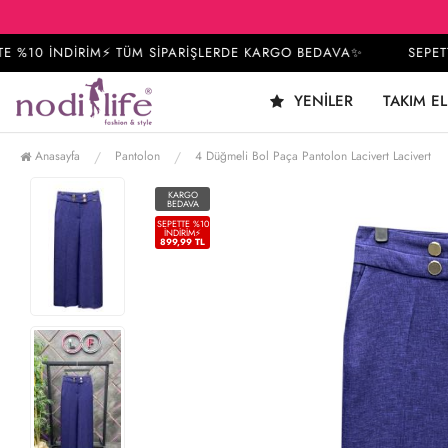
%10 İNDİRİM⚡ TÜM SİPARİŞLERDE KARGO BEDAVA✨
SEPETTE 
YENILER
TAKIM EL
Anasayfa
Pantolon
4 Düğmeli Bol Paça Pantolon Lacivert Lacivert
KARGO
BEDAVA
SEPETTE %10
İNDIRIM⚡
899,99 TL