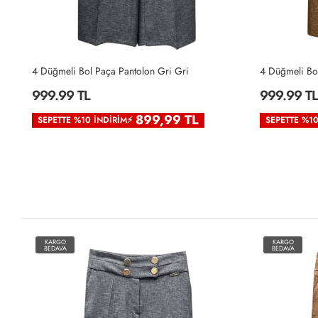
4 Düğmeli Bol Paça Pantolon Gri Gri
4 Düğmeli Bo
999.99 TL
999.99 TL
899,99 TL
SEPETTE %10 İNDIRIM⚡
SEPETTE %1
KARGO
KARGO
BEDAVA
BEDAVA