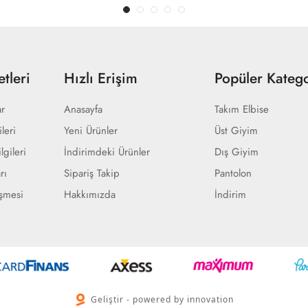
tleri
Hızlı Erişim
Popüler Katego
ar
Anasayfa
Takım Elbise
ileri
Yeni Ürünler
Üst Giyim
lgileri
İndirimdeki Ürünler
Dış Giyim
rı
Sipariş Takip
Pantolon
eşmesi
Hakkımızda
İndirim
Geliştir - powered by innovation