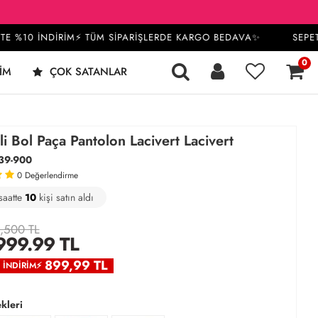
%10 İNDİRİM⚡ TÜM SİPARİŞLERDE KARGO BEDAVA✨
SEPETTE
0
IM
ÇOK SATANLAR
 Bol Paça Pantolon Lacivert Lacivert
39-900
0
Değerlendirme
saatte
4
43
10
kişi satın aldı
,500 TL
999.99
TL
899,99 TL
0 İNDIRIM⚡
kleri