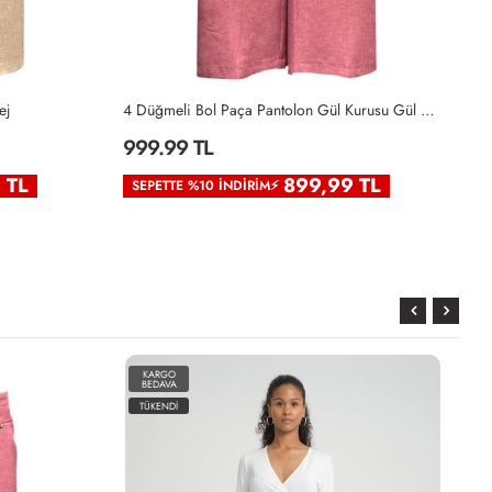
ej
4 Düğmeli Bol Paça Pantolon Gül Kurusu Gül Kurusu
To
999.99 TL
9
 TL
899,99 TL
SEPETTE %10 İNDIRIM⚡
S
KARGO
BEDAVA
TÜKENDİ