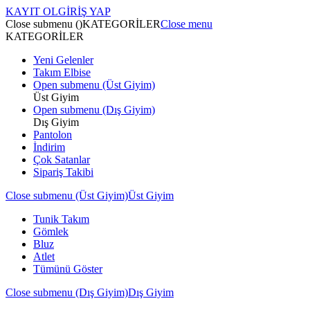
KAYIT OL
GİRİŞ YAP
Close submenu ()
KATEGORİLER
Close menu
KATEGORİLER
Yeni Gelenler
Takım Elbise
Open submenu (Üst Giyim)
Üst Giyim
Open submenu (Dış Giyim)
Dış Giyim
Pantolon
İndirim
Çok Satanlar
Sipariş Takibi
Close submenu (Üst Giyim)
Üst Giyim
Tunik Takım
Gömlek
Bluz
Atlet
Tümünü Göster
Close submenu (Dış Giyim)
Dış Giyim