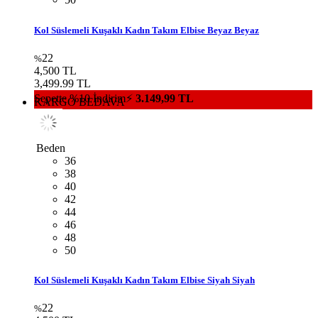
50
Kol Süslemeli Kuşaklı Kadın Takım Elbise Haki Haki
22
%
4,500 TL
3,499.99 TL
Sepette %10 İndirim⚡
3.149,99 TL
KARGO BEDAVA