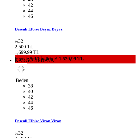
Beden
36
38
40
42
44
46
48
50
Kol Süslemeli Kuşaklı Kadın Takım Elbise Bej Bej
22
%
4,500 TL
3,499.99 TL
Sepette %10 İndirim⚡
3.149,99 TL
KARGO BEDAVA