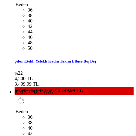
Beden
36
38
40
42
44
46
48
50
Kol Süslemeli Kuşaklı Kadın Takım Elbise Beyaz Beyaz
22
%
4,500 TL