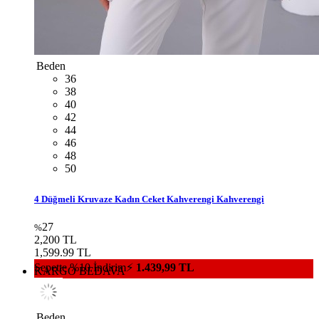
Beden
36
38
40
42
44
46
48
50
4 Düğmeli Kruvaze Kadın Ceket Kahverengi Kahverengi
27
%
2,200 TL
1,599.99 TL
Sepette %10 İndirim⚡
1.439,99 TL
KARGO BEDAVA