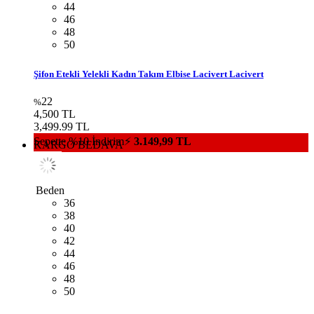
3,499.99 TL
Sepette %10 İndirim⚡
3.149,99 TL
KARGO BEDAVA