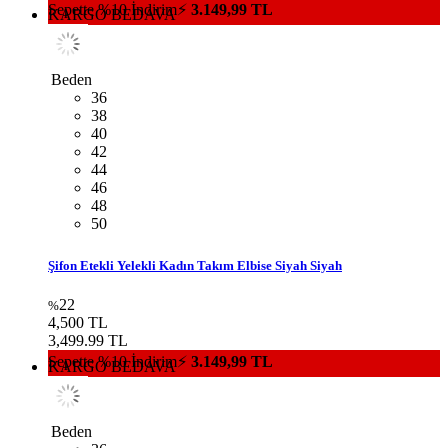
44
46
48
50
Kol Süslemeli Kuşaklı Kadın Takım Elbise Siyah Siyah
22
%
4,500 TL
3,499.99 TL
Sepette %10 İndirim⚡
3.149,99 TL
KARGO BEDAVA