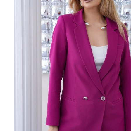
Beden
36
38
40
42
44
46
48
50
Düğmeli Atlas Kadın Takım Elbise Limon Sarısı Limon küfü