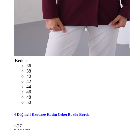
Beden
36
38
40
42
44
46
48
50
4 Düğmeli Kruvaze Kadın Ceket Bordo Bordo
27
%