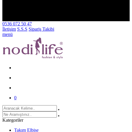
İNDİRİM⚡ TÜM SİPARİŞLERDE KARGO BEDAVA✨
SEPETTE %10 İNDİRİM⚡ TÜM SİPARİŞLERDE KARGO
BEDAVA✨
0536 072 50 47
İletişim
S.S.S
Sipariş Takibi
menü
0
Kategoriler
Takım Elbise