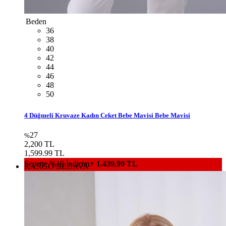
Beden
36
38
40
42
44
46
48
50
4 Düğmeli Kruvaze Kadın Ceket Bebe Mavisi Bebe Mavisi
27
%
2,200 TL
1,599.99 TL
Sepette %10 İndirim⚡
1.439,99 TL
KARGO BEDAVA