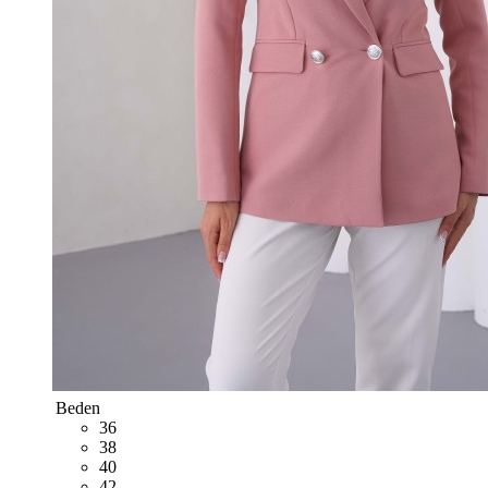
Beden
36
38
40
42